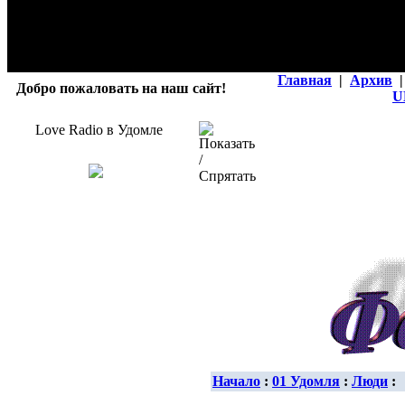
Главная
|
Архив
|
Добро пожаловать на наш сайт!
U
Love Radio в Удомле
Начало
:
01 Удомля
:
Люди
: