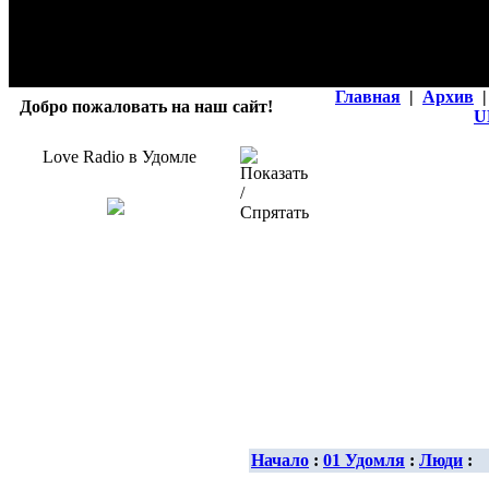
Главная
|
Архив
|
Добро пожаловать на наш сайт!
U
Love Radio в Удомле
Начало
:
01 Удомля
:
Люди
: