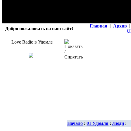
Главная
|
Архив
|
Добро пожаловать на наш сайт!
U
Love Radio в Удомле
Начало
:
01 Удомля
:
Люди
: