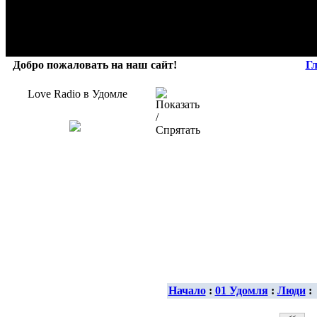
Добро пожаловать на наш сайт!
Г
Love Radio в Удомле
Начало
:
01 Удомля
:
Люди
: