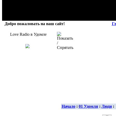
Добро пожаловать на наш сайт!
Г
Love Radio в Удомле
Начало
:
01 Удомля
:
Люди
: