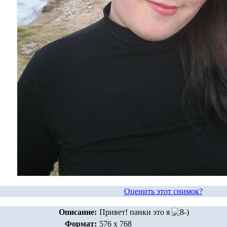
Оценить этот снимок?
Описание:
Привет! панки это я
Формат:
576 x 768