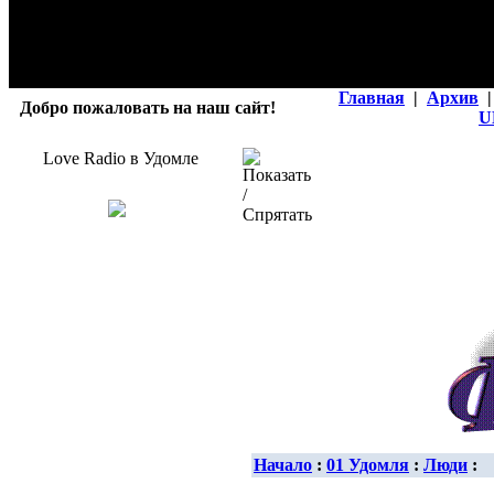
Главная
|
Архив
|
Добро пожаловать на наш сайт!
U
Love Radio в Удомле
Начало
:
01 Удомля
:
Люди
: