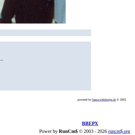
..
powered by
bama-webdesign.de
© 2003
ВВЕРХ
Power by
RunCm$
©
2003 -
2026
runcm$.org