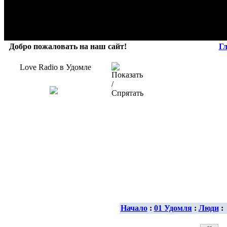
Добро пожаловать на наш сайт!
Г
Love Radio в Удомле
Начало
:
01 Удомля
:
Люди
: