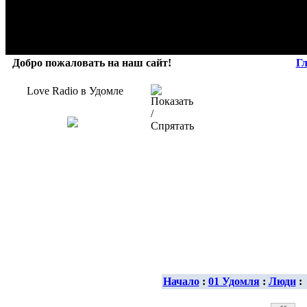
Добро пожаловать на наш сайт!
Г
Love Radio в Удомле
Начало
:
01 Удомля
:
Люди
: