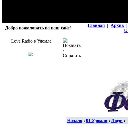
Главная
|
Архив
|
Добро пожаловать на наш сайт!
U
Love Radio в Удомле
Начало
:
01 Удомля
:
Люди
: