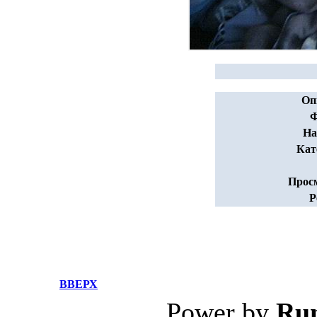
Оп
Ф
На
Кат
Прос
Р
ВВЕРХ
Power by
Ru