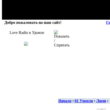
Добро пожаловать на наш сайт!
Г
Love Radio в Удомле
Начало
:
01 Удомля
:
Люди
: