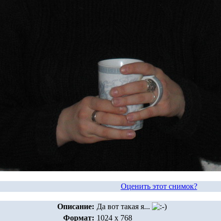
Оценить этот снимок?
Описание:
Да вот такая я...
Формат:
1024 x 768