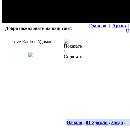
Главная
|
Архив
|
Добро пожаловать на наш сайт!
U
Love Radio в Удомле
Начало
:
01 Удомля
:
Люди
: