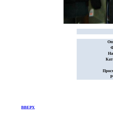
Оп
Ф
На
Кат
Прос
Р
ВВЕРХ