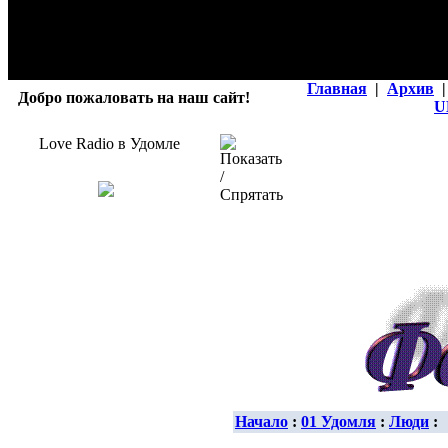
Главная
|
Архив
|
Добро пожаловать на наш сайт!
U
Love Radio в Удомле
Начало
:
01 Удомля
:
Люди
: