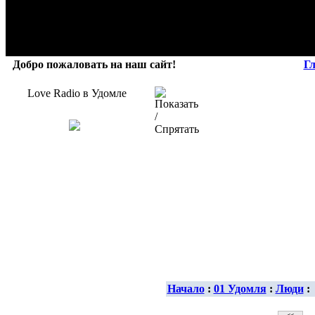
Добро пожаловать на наш сайт!
Г
Love Radio в Удомле
Начало
:
01 Удомля
:
Люди
: