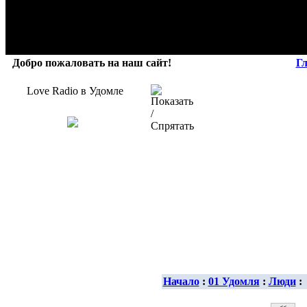
Добро пожаловать на наш сайт!
Г
Love Radio в Удомле
Начало
:
01 Удомля
:
Люди
: