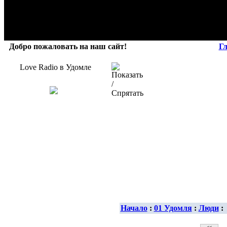
Добро пожаловать на наш сайт!
Г
Love Radio в Удомле
Начало
:
01 Удомля
:
Люди
: