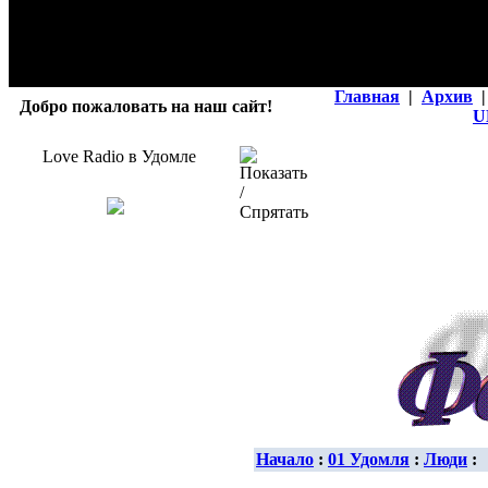
Главная
|
Архив
|
Добро пожаловать на наш сайт!
U
Love Radio в Удомле
Начало
:
01 Удомля
:
Люди
: