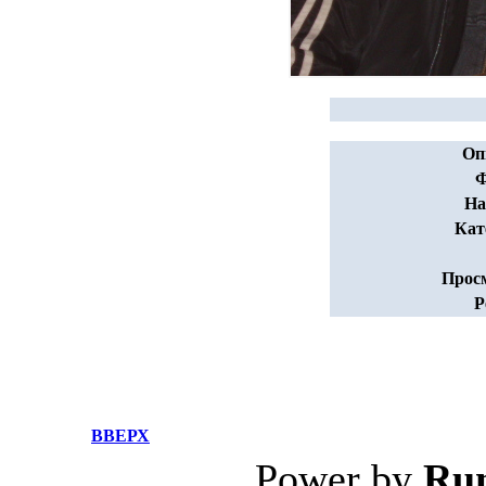
Оп
Ф
На
Кат
Прос
Р
ВВЕРХ
Power by
Ru