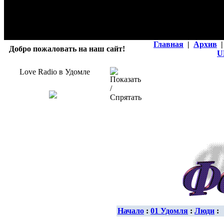
Главная
|
Архив
|
Добро пожаловать на наш сайт!
U
Love Radio в Удомле
Начало
:
01 Удомля
:
Люди
: