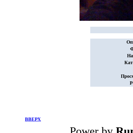
Оп
Ф
На
Кат
Прос
Р
ВВЕРХ
Power by
Ru