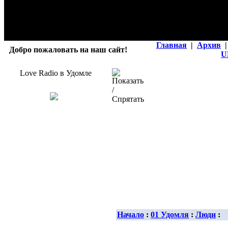
Главная
|
Архив
|
Добро пожаловать на наш сайт!
U
Love Radio в Удомле
Начало
:
01 Удомля
:
Люди
: