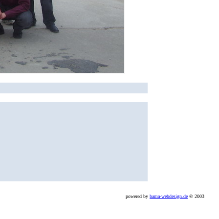
powered by
bama-webdesign.de
© 2003