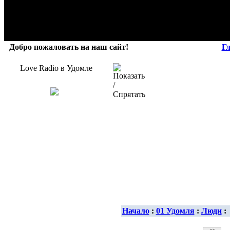
Добро пожаловать на наш сайт!
Г
Love Radio в Удомле
Начало
:
01 Удомля
:
Люди
: