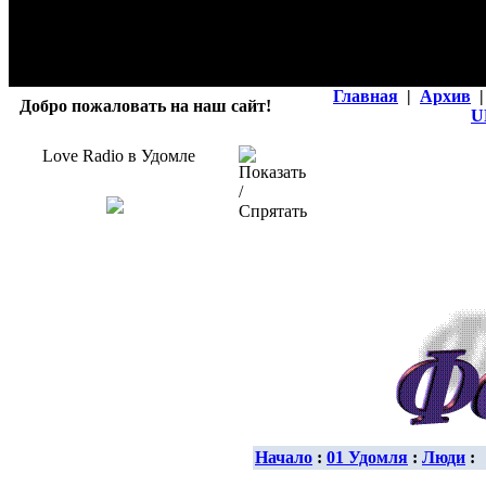
Главная
|
Архив
|
Добро пожаловать на наш сайт!
U
Love Radio в Удомле
Начало
:
01 Удомля
:
Люди
: