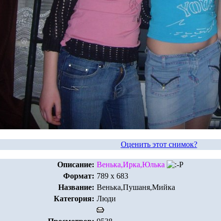
Оценить этот снимок?
Описание:
Венька,Ирка,Юлька
Формат:
789 x 683
Название:
Венька,Пушаня,Мийка
Категория:
Люди