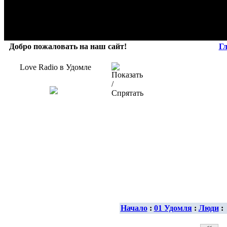
Добро пожаловать на наш сайт!
Г
Love Radio в Удомле
Начало
:
01 Удомля
:
Люди
: