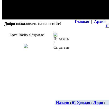
Главная
|
Архив
|
Добро пожаловать на наш сайт!
U
Love Radio в Удомле
Начало
:
01 Удомля
:
Люди
: