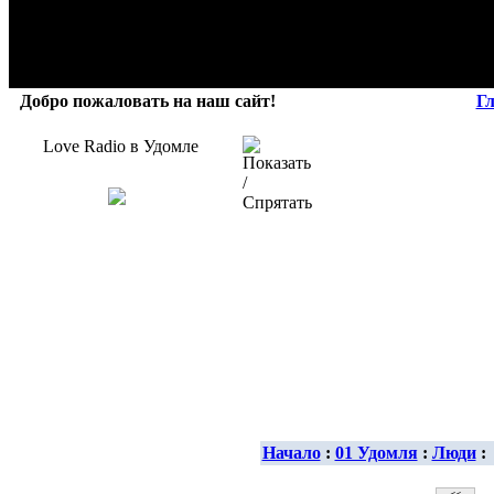
Добро пожаловать на наш сайт!
Г
Love Radio в Удомле
Начало
:
01 Удомля
:
Люди
: