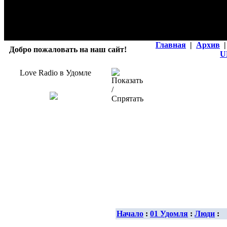
Главная
|
Архив
|
Добро пожаловать на наш сайт!
U
Love Radio в Удомле
Начало
:
01 Удомля
:
Люди
: