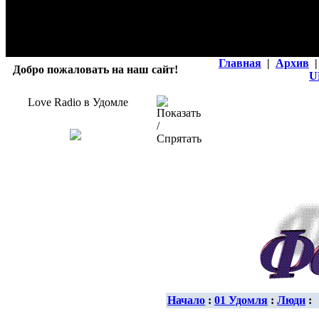
Главная
|
Архив
|
Добро пожаловать на наш сайт!
U
Love Radio в Удомле
Начало
:
01 Удомля
:
Люди
: