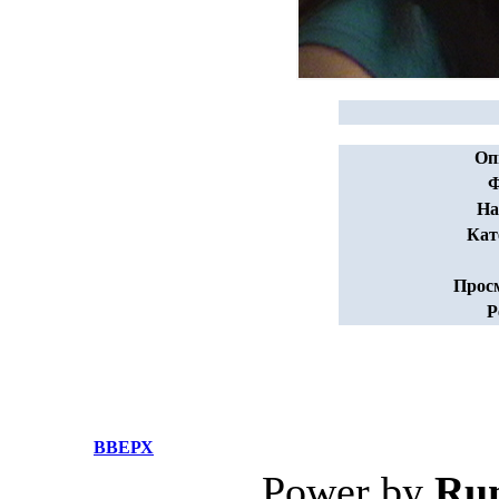
Оп
Ф
На
Кат
Прос
Р
ВВЕРХ
Power by
Ru