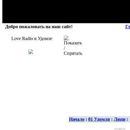
Добро пожаловать на наш сайт!
Г
Love Radio в Удомле
Начало
:
01 Удомля
:
Люди
: