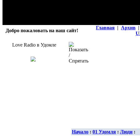
Главная
|
Архив
|
Добро пожаловать на наш сайт!
U
Love Radio в Удомле
Начало
:
01 Удомля
:
Люди
: