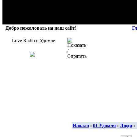
Добро пожаловать на наш сайт!
Г
Love Radio в Удомле
Начало
:
01 Удомля
:
Люди
: