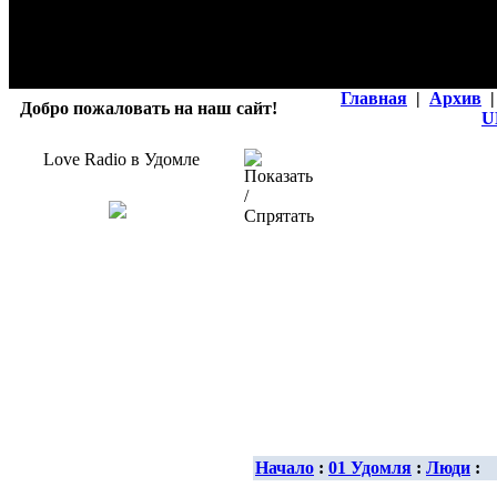
Главная
|
Архив
|
Добро пожаловать на наш сайт!
U
Love Radio в Удомле
Начало
:
01 Удомля
:
Люди
: