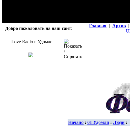
Главная
|
Архив
|
Добро пожаловать на наш сайт!
U
Love Radio в Удомле
Начало
:
01 Удомля
:
Люди
: