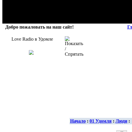
Добро пожаловать на наш сайт!
Г
Love Radio в Удомле
Начало
:
01 Удомля
:
Люди
: