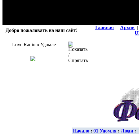
Главная
|
Архив
|
Добро пожаловать на наш сайт!
U
Love Radio в Удомле
Начало
:
01 Удомля
:
Люди
: