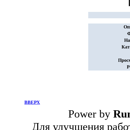
Оп
Ф
На
Кат
Прос
Р
ВВЕРХ
Power by
Ru
Для улучшения работ