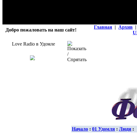
Главная
|
Архив
|
Добро пожаловать на наш сайт!
U
Love Radio в Удомле
Начало
:
01 Удомля
:
Люди
: