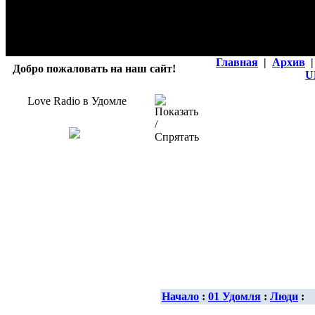
Главная
|
Архив
|
Добро пожаловать на наш сайт!
U
Love Radio в Удомле
Начало
:
01 Удомля
:
Люди
: