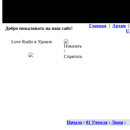
Главная
|
Архив
|
Добро пожаловать на наш сайт!
U
Love Radio в Удомле
Начало
:
01 Удомля
:
Люди
: