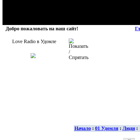
Добро пожаловать на наш сайт!
Г
Love Radio в Удомле
Начало
:
01 Удомля
:
Люди
: