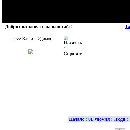
Добро пожаловать на наш сайт!
Г
Love Radio в Удомле
Начало
:
01 Удомля
:
Люди
: