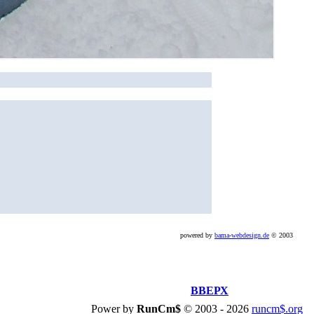
powered by
bama-webdesign.de
© 2003
ВВЕРХ
Power by
RunCm$
©
2003 -
2026
runcm$.org