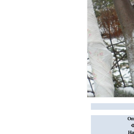
Оп
Ф
На