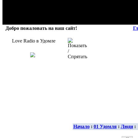
Добро пожаловать на наш сайт!
Г
Love Radio в Удомле
Начало
:
01 Удомля
:
Люди
: