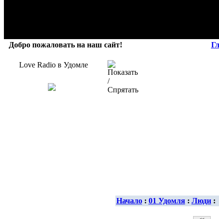
Добро пожаловать на наш сайт!
Г
Love Radio в Удомле
Начало
:
01 Удомля
:
Люди
: