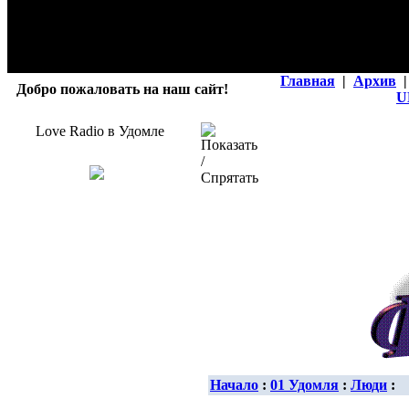
Главная
|
Архив
|
Добро пожаловать на наш сайт!
U
Love Radio в Удомле
Начало
:
01 Удомля
:
Люди
: