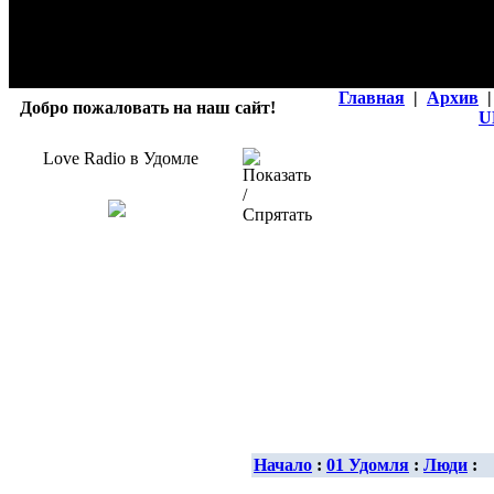
Главная
|
Архив
|
Добро пожаловать на наш сайт!
U
Love Radio в Удомле
Начало
:
01 Удомля
:
Люди
: