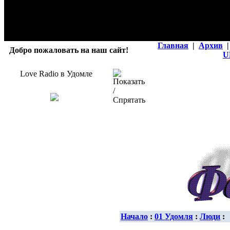
Главная
|
Архив
|
Добро пожаловать на наш сайт!
U
Love Radio в Удомле
Начало
:
01 Удомля
:
Люди
: