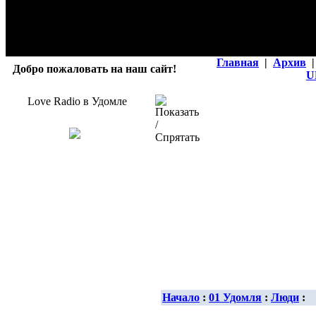
Главная
|
Архив
|
Добро пожаловать на наш сайт!
U
Love Radio в Удомле
Начало
:
01 Удомля
:
Люди
: