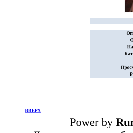
Оп
Ф
На
Кат
Прос
Р
ВВЕРХ
Power by
Ru