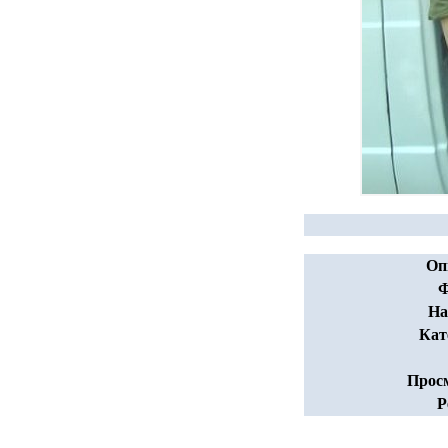
Оп
Ф
На
Кат
Прос
Р