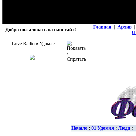
Главная
|
Архив
|
Добро пожаловать на наш сайт!
U
Love Radio в Удомле
Начало
:
01 Удомля
:
Люди
: