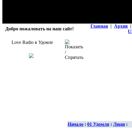
Главная
|
Архив
|
Добро пожаловать на наш сайт!
U
Love Radio в Удомле
Начало
:
01 Удомля
:
Люди
: