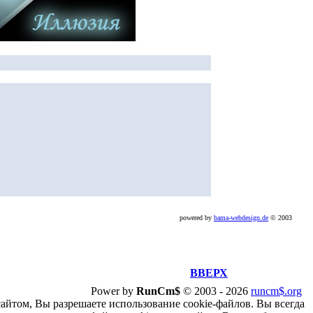
powered by
bama-webdesign.de
© 2003
ВВЕРХ
Power by
RunCm$
©
2003 -
2026
runcm$.org
сайтом, Вы разрешаете использование cookie-файлов. Вы всегда