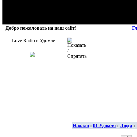
Добро пожаловать на наш сайт!
Г
Love Radio в Удомле
Начало
:
01 Удомля
:
Люди
: