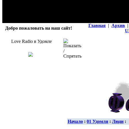
Главная
|
Архив
|
Добро пожаловать на наш сайт!
U
Love Radio в Удомле
Начало
:
01 Удомля
:
Люди
: