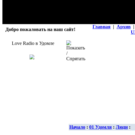
Главная
|
Архив
|
Добро пожаловать на наш сайт!
U
Love Radio в Удомле
Начало
:
01 Удомля
:
Люди
: